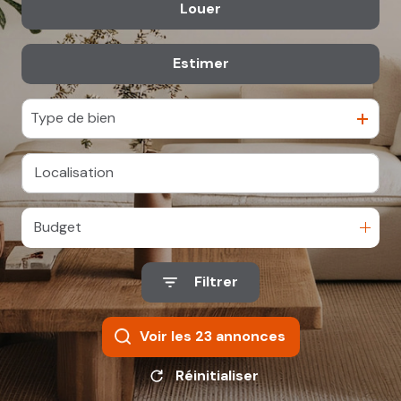
Louer
De l'ancien
Parking
Locaux
propos
commerciaux
De l'immo pro
Locaux
Syndic
Estimer
à l'année
commerciaux
Autres
De l'immo pro
Nos
Type de bien
agences
& Nous
contacter
Budget
Filtrer
Voir les
23
annonces
Réinitialiser