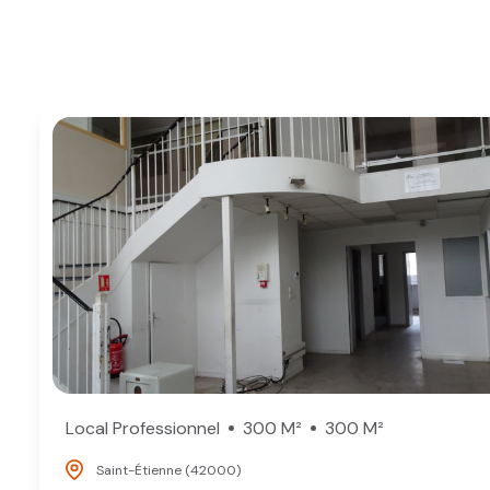
Parking
Locaux comme
Locaux comme
Autres
Local Professionnel
300 M²
300 M²
Saint-Étienne (42000)