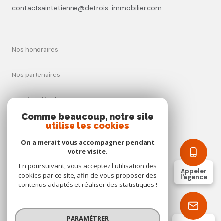
contactsaintetienne@detrois-immobilier.com
Nos honoraires
Nos partenaires
Mentions légales
Comme beaucoup, notre site
utilise les cookies
Admin
On aimerait vous accompagner pendant
Politique RGPD
votre visite.
En poursuivant, vous acceptez l'utilisation des
Appeler
cookies par ce site, afin de vous proposer des
Cookies
l'agence
contenus adaptés et réaliser des statistiques !
© 2026 | Tous droits réservés
PARAMÉTRER