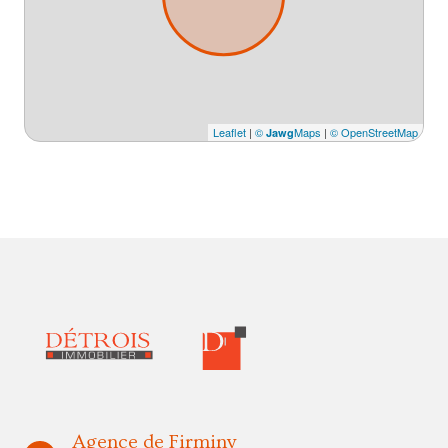
Leaflet
|
©
Maps
|
© OpenStreetMap
Jawg
Agence de Firminy