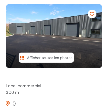
Parking
Locaux
propos
commerciaux
Locaux
Syndic
commerciaux
Autres
Nos
agences
& Nous
contacter
Afficher toutes les photos
Local commercial
306 m²
()