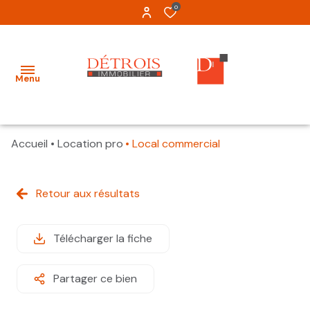
0
Menu
Accueil
Location pro
Local commercial
Accueil
Louer
Retour aux résultats
Tous
Tous
Acheter
Appartements
Appartements
Télécharger la fiche
Estimation
Maisons
Maisons
Gestion
Partager ce bien
Garages
Terrains
A