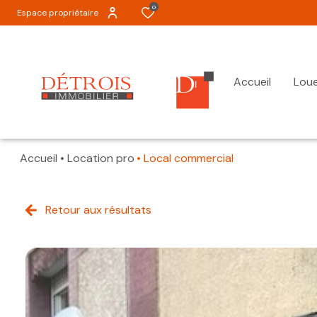
0
Espace propriétaire
Accueil
Lou
Accueil
Location pro
Local commercial
Tous
Tous
Retour aux résultats
Appartements
Appartements
Maisons
Maisons
Garages
Terrains