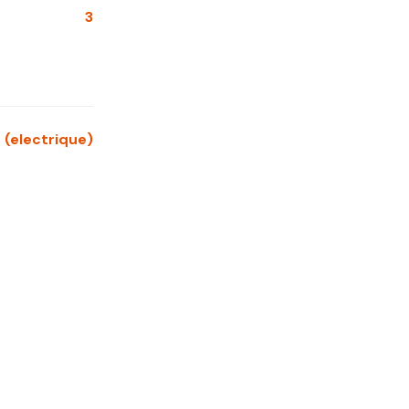
3
e (electrique)