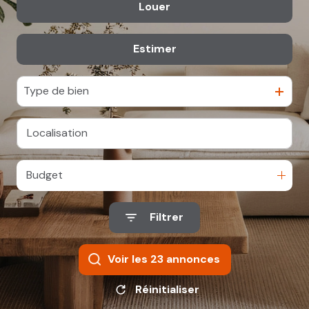
Louer
De l'ancien
Parking
Locaux
propos
commerciaux
De l'immo pro
Locaux
Syndic
Estimer
à l'année
commerciaux
Autres
De l'immo pro
Nos
Type de bien
agences
& Nous
contacter
Budget
Filtrer
Voir les
23
annonces
Réinitialiser