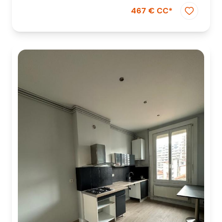
467 € CC*