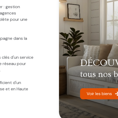
r : gestion
s agences
plète pour une
mpagne dans la
s clés d'un service
DÉCOUV
re réseau pour
.
tous nos 
icient d'un
se et en Haute
Voir les biens