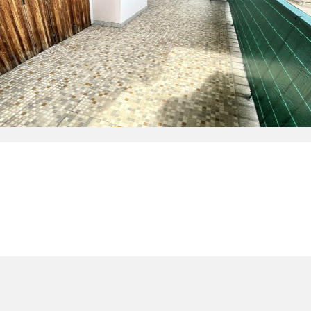
chambre(s)
m²