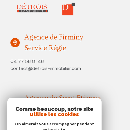
Agence de Firminy
Service Régie
04 77 56 01 46
contact@detrois-immobilier.com
Agence de Saint Etienne
Service Syndic
Comme beaucoup, notre site
utilise les cookies
04 77 21 79 57
On aimerait vous accompagner pendant
saintetienne@detrois-immobilier.com
votre visite.