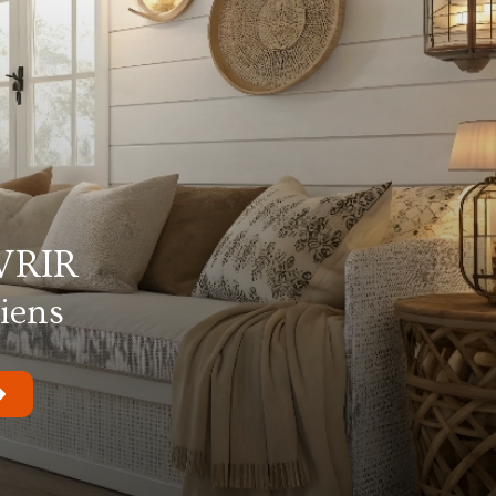
RIR
biens