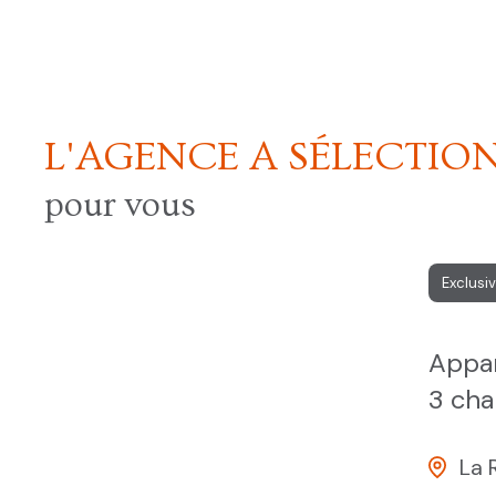
L'AGENCE A SÉLECTIO
pour vous
Exclusivité
appartement 4 pièce(s)
3 chambre(s)
76 m²
La Ricamarie (42150)