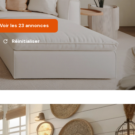
Voir les
23
annonces
Réinitialiser