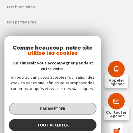
Nos honoraires
Nos partenaires
Mentions légales
Comme beaucoup, notre site
Admin
utilise les cookies
On aimerait vous accompagner pendant
Politique RGPD
votre visite.
En poursuivant, vous acceptez l'utilisation des
Appeler
Cookies
cookies par ce site, afin de vous proposer des
l'agence
contenus adaptés et réaliser des statistiques !
© 2026 | Tous droits réservés
PARAMÉTRER
Contacter
l'Agence
Réalisé par
TOUT ACCEPTER
DETROIS IMMOBILIER