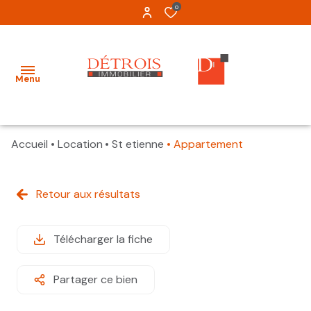
0
Menu
Accueil
Location
St etienne
Appartement
Accueil
Louer
Retour aux résultats
Tous
Tous
Acheter
Appartements
Appartements
Télécharger la fiche
Estimation
Maisons
Maisons
Gestion
Partager ce bien
Garages
Terrains
A