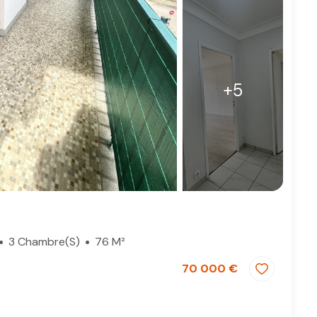
+5
3 Chambre(s)
76 M²
70 000 €